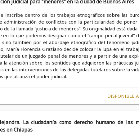
ción judicial para “menores” en la ciudad de Buenos Aires
se inscribe dentro de los trabajos etnográficos sobre las buro
de administración de conflictos con la particularidad de poner
o de la llamada “justicia de menores”. Su originalidad está dada
se en lo que podemos designar como el “campo penal juvenil” d
s sino también por el abordaje etnográfico del fenómeno judic
o, María Florencia Graziano decide colocar la lupa en el traba
tutelar de un juzgado penal de menores y a partir de una expl
a la atención sobre los sentidos que adquieren las prácticas ju
s en las intervenciones de las delegadas tutelares sobre la vid
s que alcanza el poder judicial.
DISPONIBLE 
ejandra. La ciudadanía como derecho humano de las m
es en Chiapas