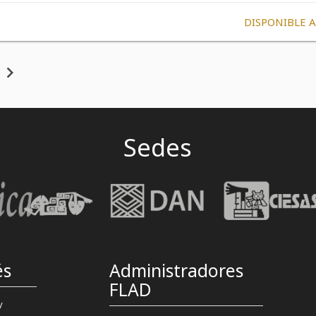
DISPONIBLE 
chevron_right
Sedes
és
Administradores
FLAD
y