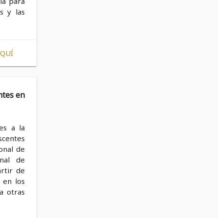
ia para
s y las
AQUÍ
ntes en
es a la
escentes
onal de
onal de
rtir de
s en los
a otras