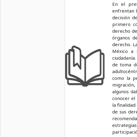
En el pre
enfrentan 
decisión d
primero co
derecho de 
órganos de
derecho. La
México a 
ciudadanía.
de toma de
adultocént
como la pe
migración,
algunos da
conocer el 
la finalida
de sus der
recomendac
estrategia
participaci