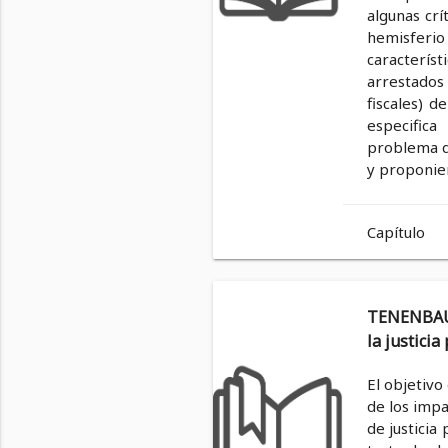
algunas crí
hemisferio
característ
arrestados
fiscales) d
especifica
problema de
y proponien
Capítulo
TENENBAUM
la justici
El objetivo
de los impa
de justicia