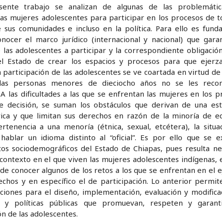
sente trabajo se analizan de algunas de las problemáti
las mujeres adolescentes para participar en los procesos de 
e sus comunidades e incluso en la política. Para ello es fund
nocer el marco jurídico (internacional y nacional) que garan
las adolescentes a participar y la correspondiente obligación
l Estado de crear los espacios y procesos para que ejerz
 participación de las adolescentes se ve coartada en virtud de
las personas menores de dieciocho años no se les reco
 A las dificultades a las que se enfrentan las mujeres en los 
 decisión, se suman los obstáculos que derivan de una est
rica y que limitan sus derechos en razón de la minoría de ed
rtenencia a una menoría (étnica, sexual, etcétera), la situa
 hablar un idioma distinto al “oficial”. Es por ello que se 
tos sociodemográficos del Estado de Chiapas, pues resulta ne
contexto en el que viven las mujeres adolescentes indígenas, e
d de conocer algunos de los retos a los que se enfrentan en el e
echos y en específico el de participación. Lo anterior permit
iones para el diseño, implementación, evaluación y modifica
s y políticas públicas que promuevan, respeten y garant
ón de las adolescentes.