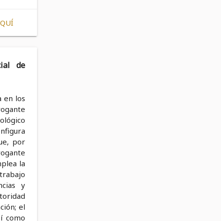
AQUÍ
ial de
 en los
rogante
ológico
onfigura
ue, por
rogante
plea la
 trabajo
ncias y
toridad
ción; el
sí como