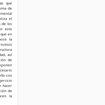
cas que
toma de
amental
tiza el
 de los
an este
 que en
noce la
procesos
ructura
ad, así
ción de
exponen
cesario
llo con
jercicio
e hacer
ción de
icen la