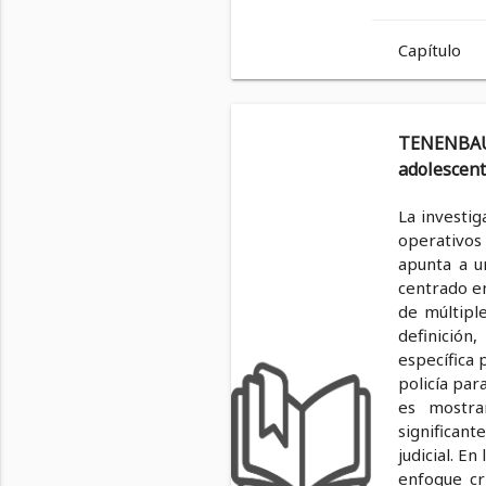
Capítulo
TENENBAUM
adolescent
La investig
operativos
apunta a u
centrado en
de múltiple
definición,
específica 
policía par
es mostrar
significant
judicial. E
enfoque cr