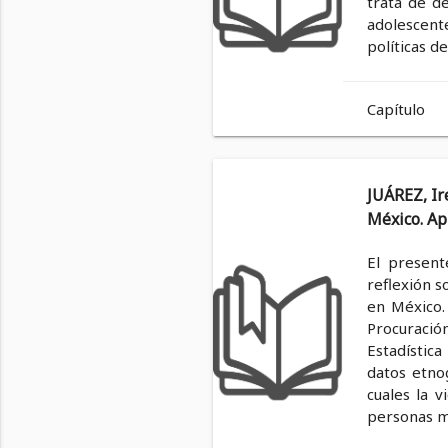
trata de de
adolescent
políticas d
Capítulo
JUÁREZ, Ir
México. Ap
El present
reflexión 
en México.
Procuracio
Estadístic
datos etnog
cuales la v
personas m