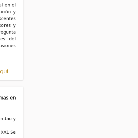
al en el
ición y
escentes
sores y
regunta
tes del
lusiones
AQUÍ
emas en
cambio y
 XXI. Se