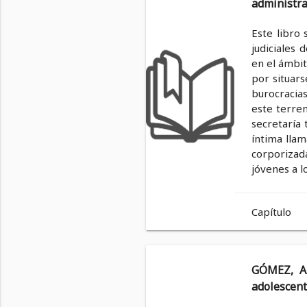
administra
Este libro 
judiciales 
en el ámbit
por situar
burocracia
este terren
secretaría 
íntima llam
corporizada
jóvenes a lo
Capítulo
GÓMEZ, Al
adolescent