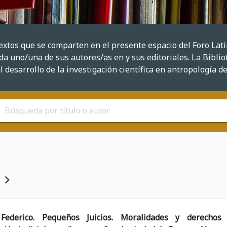
textos que se comparten en el presente espacio del Foro La
a uno/una de sus autores/as en y sus editoriales. La Bibliot
l desarrollo de la investigación científica en antropología d
chevron_right
Federico. Pequeños Juicios. Moralidades y derechos