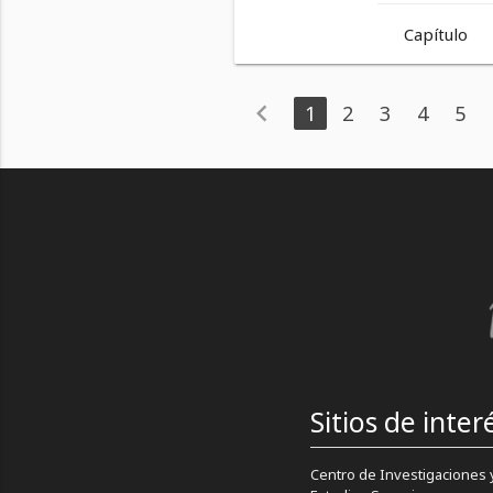
Capítulo
chevron_left
1
2
3
4
5
Sitios de inter
Centro de Investigaciones 