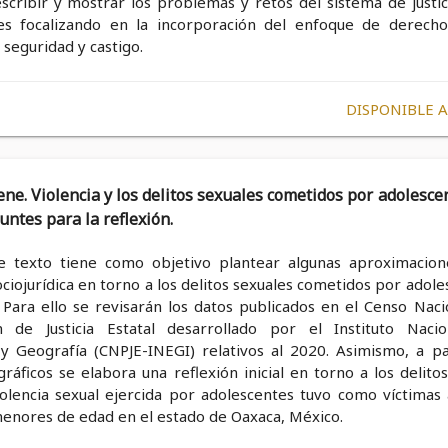
scribir y mostrar los problemas y retos del sistema de justic
es focalizando en la incorporación del enfoque de derecho
e seguridad y castigo.
DISPONIBLE 
ene. Violencia y los delitos sexuales cometidos por adolesce
untes para la reflexión.
e texto tiene como objetivo plantear algunas aproximacion
sociojurídica en torno a los delitos sexuales cometidos por adol
 Para ello se revisarán los datos publicados en el Censo Naci
́n de Justicia Estatal desarrollado por el Instituto Naci
a y Geografía (CNPJE-INEGI) relativos al 2020. Asimismo, a pa
ráficos se elabora una reflexión inicial en torno a los delito
iolencia sexual ejercida por adolescentes tuvo como víctimas 
enores de edad en el estado de Oaxaca, México.