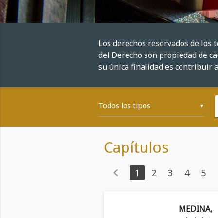
Los derechos reservados de los 
del Derecho son propiedad de cad
su única finalidad es contribuir a
▼
Capítulos
chevron_left
1
2
3
4
5
MEDINA, 