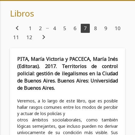
Libros
chevron_left
...
1
2
4
5
6
7
8
9
10
chevron_right
11
12
PITA, María Victoria y PACCECA, María Inés
(Editoras). 2017. Territorios de control
policial: gestión de ilegalismos en la Ciudad
de Buenos Aires. Buenos Aires: Universidad
de Buenos Aires.
Veremos, a lo largo de este libro, que es posible
hallar rasgos comunes entre los modos de percibir
y actuar de los policías y
otros ámbitos sociolaborales, como también
lógicas semejantes, que incluso pueden no derivar
unívocamente de su condición más visible. Sus