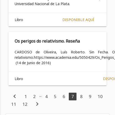
Universidad Nacional de La Plata.
Libro
DISPONIBLE AQUÍ
Os perigos do relativismo. Reseña
CARDOSO de Oliveira, Luís Roberto. Sin Fecha. 
relativismo.https://www.academia.edu/5050429/Os_Perigos
(14 de Junio de 2016)
Libro
DISPO
chevron_left
...
1
2
4
5
6
7
8
9
10
chevron_right
11
12