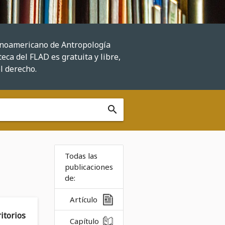
tinoamericano de Antropología
eca del FLAD es gratuita y libre,
el derecho.
search
Todas las
publicaciones
de:
Artículo
torios
Capítulo