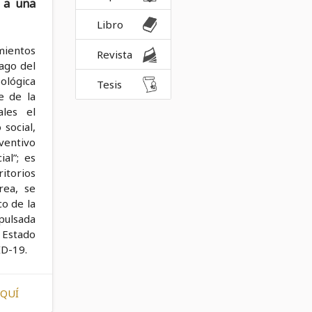
o a una
Libro
mientos
Revista
iago del
ológica
Tesis
e de la
ales el
social,
ventivo
ial”; es
itorios
rea, se
co de la
mpulsada
l Estado
ID-19.
AQUÍ