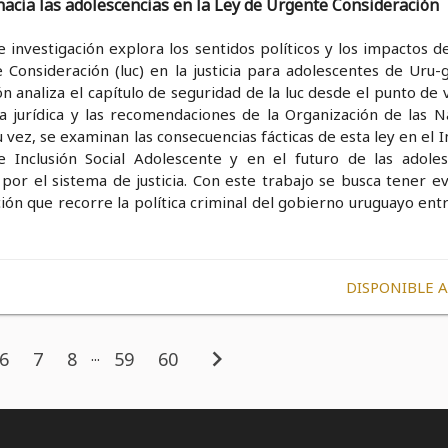
acia las adolescencias en la Ley de Urgente Consideración
 investigación explora los sentidos políticos y los impactos d
Consideración (luc) en la justicia para adolescentes de Uru-g
ón analiza el capítulo de seguridad de la luc desde el punto de 
ía jurídica y las recomendaciones de la Organización de las N
u vez, se examinan las consecuencias fácticas de esta ley en el I
e Inclusión Social Adolescente y en el futuro de las adoles
por el sistema de justicia. Con este trabajo se busca tener ev
ción que recorre la política criminal del gobierno uruguayo en
DISPONIBLE 
chevron_right
...
6
7
8
59
60