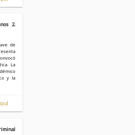
nos 2.
lave de
resenta
 convocó
ica. La
adémico
co y la
AQUÍ
iminal