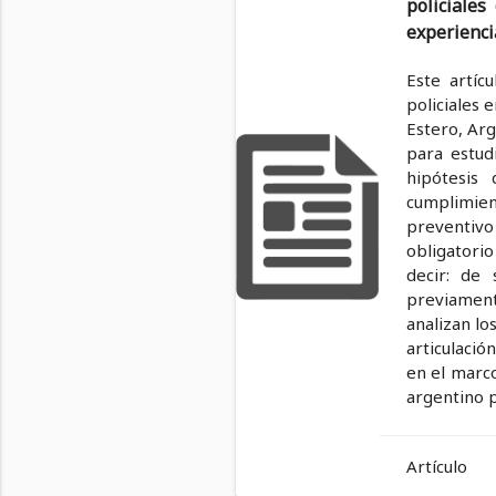
policiale
experienci
Este artíc
policiales 
Estero, Arg
para estud
hipótesis
cumplimien
preventivo
obligatorio
decir: de 
previament
analizan lo
articulació
en el marco
argentino p
Artículo