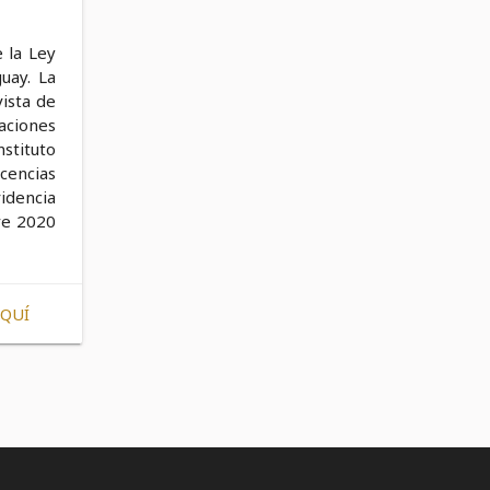
e la Ley
uay. La
vista de
aciones
nstituto
cencias
idencia
tre 2020
AQUÍ