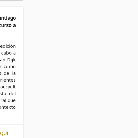
antiago
curso a
 edición
a cabo a
an Dijk
da como
s de la
rientes
Foucault
sta del
ral que
ontexto
AQUÍ