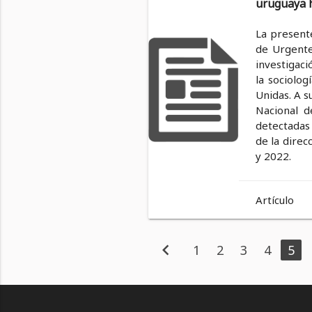
uruguaya h
La presente
de Urgente 
investigaci
la sociolog
Unidas. A s
Nacional d
detectadas 
de la direc
y 2022.
Artículo
chevron_left
1
2
3
4
5