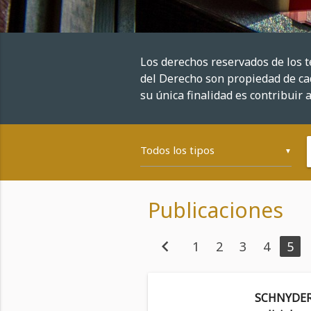
Los derechos reservados de los 
del Derecho son propiedad de cad
su única finalidad es contribuir a
▼
Publicaciones
chevron_left
1
2
3
4
5
SCHNYDER,