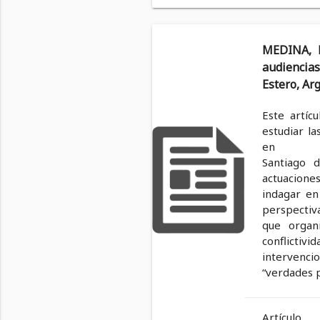
MEDINA, F
audiencias
Estero, Ar
Este artíc
estudiar la
en
Santiago d
actuacione
indagar en
perspectiva
que organ
conflictivi
intervencio
“verdades p
Artículo