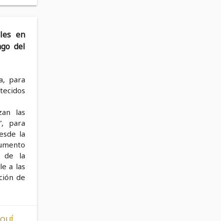
ales en
ago del
a, para
tecidos
zan las
”, para
esde la
gumento
l de la
le a las
ción de
AQUÍ