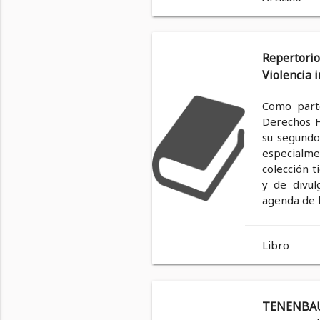
Repertori
Violencia i
Como parte
Derechos H
su segundo 
especialme
colección t
y de divul
agenda de l
Libro
TENENBAUM