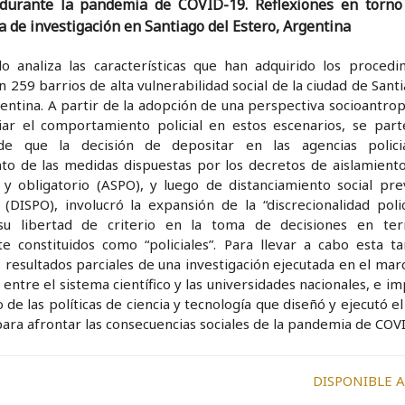
s durante la pandemia de COVID-19. Reflexiones en torn
a de investigación en Santiago del Estero, Argentina
ulo analiza las características que han adquirido los procedi
en 259 barrios de alta vulnerabilidad social de la ciudad de Sant
entina. A partir de la adopción de una perspectiva socioantrop
iar el comportamiento policial en estos escenarios, se part
 de que la decisión de depositar en las agencias polici
to de las medidas dispuestas por los decretos de aislamiento 
 y obligatorio (ASPO), y luego de distanciamiento social pre
 (DISPO), involucró la expansión de la “discrecionalidad polic
su libertad de criterio en la toma de decisiones en terr
e constituidos como “policiales”. Para llevar a cabo esta ta
s resultados parciales de una investigación ejecutada en el mar
n entre el sistema científico y las universidades nacionales, e i
 de las políticas de ciencia y tecnología que diseñó y ejecutó e
ara afrontar las consecuencias sociales de la pandemia de COV
DISPONIBLE 