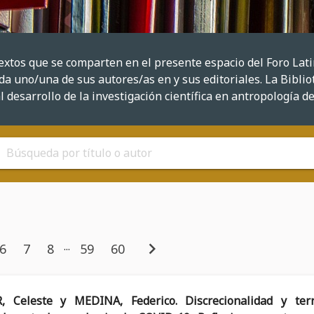
textos que se comparten en el presente espacio del Foro La
a uno/una de sus autores/as en y sus editoriales. La Bibliot
l desarrollo de la investigación científica en antropología d
chevron_right
...
6
7
8
59
60
 Celeste y MEDINA, Federico. Discrecionalidad y terri