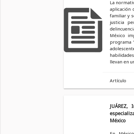
La normativ
aplicación 
familiar y 
justicia p
delincuenci
México imp
programa “
adolescente
habilidades
llevan en u
Artículo
JUÁREZ, I
especializ
México
En México