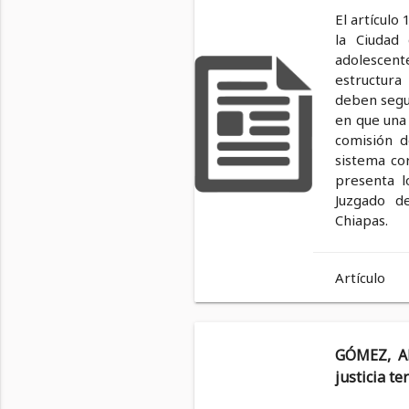
El artículo
la Ciudad
adolescente
estructura
deben segui
en que una
comisión d
sistema co
presenta l
Juzgado de
Chiapas.
Artículo
GÓMEZ, Al
justicia t