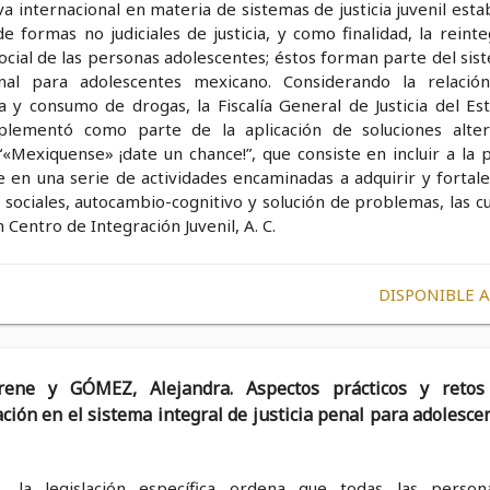
a internacional en materia de sistemas de justicia juvenil esta
de formas no judiciales de justicia, y como finalidad, la reint
social de las personas adolescentes; éstos forman parte del si
enal para adolescentes mexicano. Considerando la relació
a y consumo de drogas, la Fiscalía General de Justicia del Es
lementó como parte de la aplicación de soluciones alter
«Mexiquense» ¡date un chance!”, que consiste en incluir a la 
 en una serie de actividades encaminadas a adquirir y fortale
 sociales, autocambio-cognitivo y solución de problemas, las c
n Centro de Integración Juvenil, A. C.
DISPONIBLE 
rene y GÓMEZ, Alejandra. Aspectos prácticos y retos
ación en el sistema integral de justicia penal para adolesce
, la legislación específica ordena que todas las perso