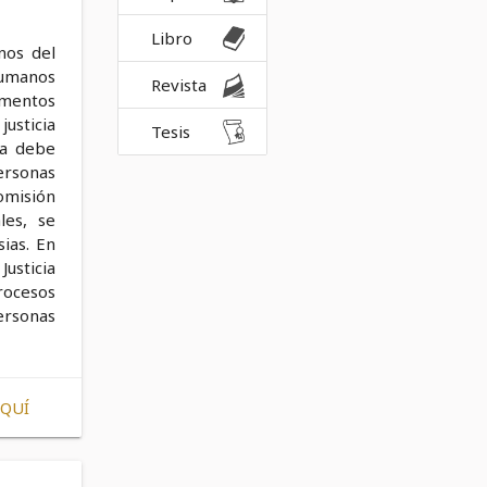
Libro
nos del
humanos
Revista
umentos
usticia
Tesis
ia debe
rsonas
omisión
les, se
ias. En
usticia
rocesos
ersonas
AQUÍ