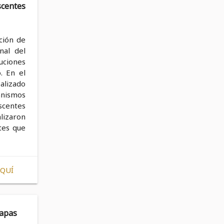
scentes
ción de
nal del
uciones
. En el
alizado
nismos
scentes
lizaron
ntes que
AQUÍ
iapas