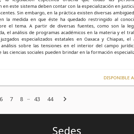
 en este sistema deben contar con la especialización en justic
centes. Sin embargo, en la práctica existen diversas ambigüed
en la medida en que éste ha quedado restringido al conoc
obre el tema. A partir de diversas fuentes, como son la legi
da, el análisis de programas académicos en la materia y el tra
uzgados especializados estatales en Oaxaca y Chiapas, el a
análisis sobre las tensiones en el interior del campo jurídic
 las ciencias sociales pueden brindar en la formación especial
DISPONIBLE 
chevron_right
...
6
7
8
43
44
Sedes