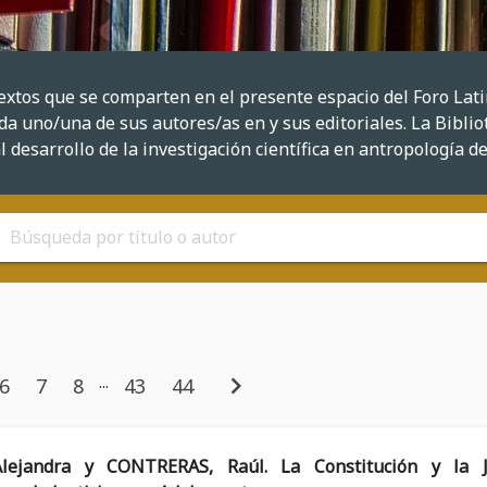
textos que se comparten en el presente espacio del Foro La
a uno/una de sus autores/as en y sus editoriales. La Bibliot
l desarrollo de la investigación científica en antropología d
chevron_right
...
6
7
8
43
44
ejandra y CONTRERAS, Raúl. La Constitución y la Ju