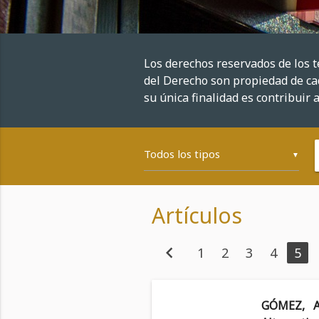
Los derechos reservados de los 
del Derecho son propiedad de cad
su única finalidad es contribuir a
▼
Artículos
chevron_left
1
2
3
4
5
GÓMEZ, Al