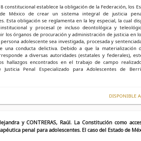
 18 constitucional establece la obligación de la Federación, los E
 de México de crear un sistema integral de justicia pen
s. Esta obligación se reglamenta en la ley especial, la cual di
 institucional y procesal (e incluso deontológica y teleológi
r los órganos de procuración y administración de justicia en l
 persona adolescente sea investigada, procesada y sentenciada
e una conducta delictiva. Debido a que la materialización 
rresponde a diversas autoridades (estatales y federales), est
os hallazgos encontrados en el trabajo de campo realizad
 Justicia Penal Especializado para Adolescentes de Berri
DISPONIBLE 
ejandra y CONTRERAS, Raúl. La Constitución como acces
erapéutica penal para adolescentes. El caso del Estado de Mé