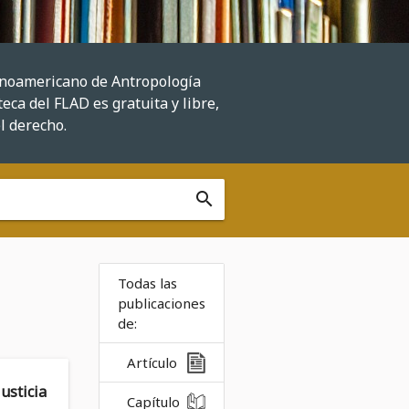
tinoamericano de Antropología
eca del FLAD es gratuita y libre,
el derecho.
search
Todas las
publicaciones
de:
Artículo
sticia
Capítulo