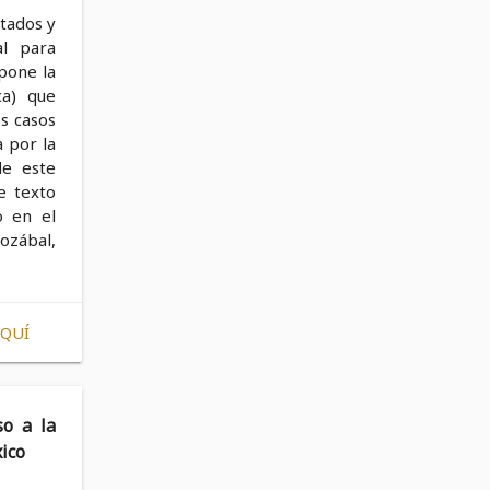
stados y
al para
spone la
ca) que
os casos
 por la
de este
e texto
o en el
ozábal,
AQUÍ
o a la
xico