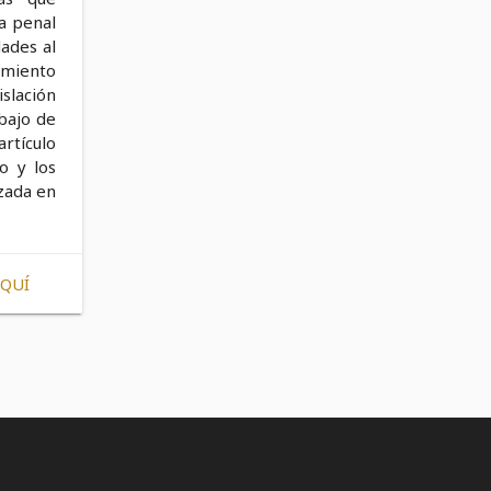
ia penal
ades al
imiento
slación
bajo de
rtículo
o y los
izada en
AQUÍ