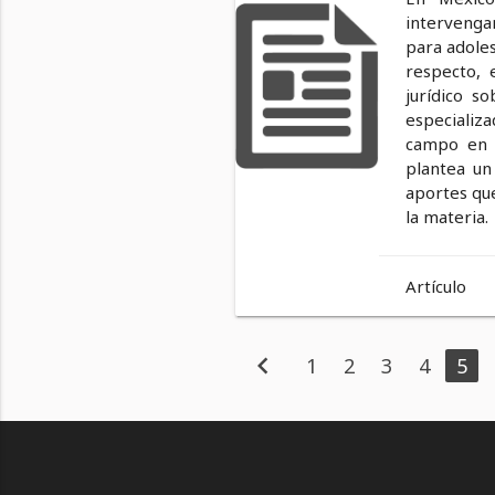
intervengan
para adoles
respecto, 
jurídico s
especializa
campo en j
plantea un 
aportes que
la materia.
Artículo
chevron_left
1
2
3
4
5