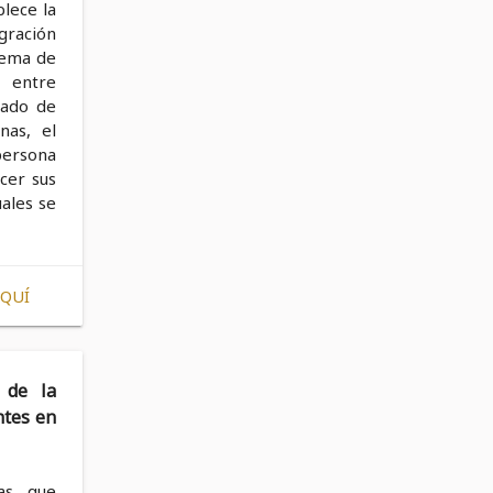
blece la
egración
stema de
n entre
tado de
nas, el
persona
cer sus
uales se
AQUÍ
 de la
ntes en
nas que